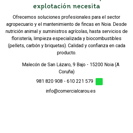
explotación necesita
Ofrecemos soluciones profesionales para el sector
agropecuario y el mantenimiento de fincas en Noia. Desde
nutrición animal y suministros agrícolas, hasta servicios de
floristería, limpieza especializada y biocombustibles
(pellets, carbón y briquetas). Calidad y confianza en cada
producto.
Malecón de San Lázaro, 9 Bajo - 15200 Noia (A
Coruña)
981 820 908
-
610 221 579
info@comercialcarou.es
Aviso legal
-
Política de privacidad y cookies
-
Accesibilidad
-
Área Interna