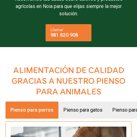
agrícolas en Noia para que elijas siempre la mejor
solución.
Llamar
981 820 908
ALIMENTACIÓN DE CALIDAD
GRACIAS A NUESTRO PIENSO
PARA ANIMALES
Pienso para perros
Pienso para gatos
Pienso par