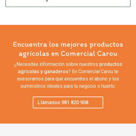
Encuentra los mejores productos
agrícolas en Comercial Carou
¿Necesitas información sobre nuestros
productos
agrícolas y ganaderos
? En Comercial Carou te
asesoramos para que encuentres el abono y los
suministros ideales para tu negocio o huerto.
Llámanos 981 820 908