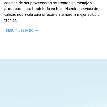
además de ser proveedores referentes en
menaje
y
productos para hostelería
en Noia. Nuestro servicio de
calidad nos avala para ofrecerte siempre la mejor solución
técnica.
¿Necesitas suministros para tu local u hogar?
Contacta con
SEGUIR LEYENDO
nosotros
y aprovecha nuestro servicio de
entrega a
domicilio
.