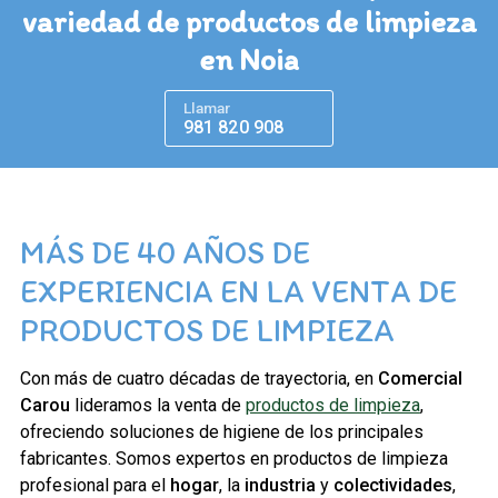
variedad de productos de limpieza
en Noia
Llamar
981 820 908
MÁS DE 40 AÑOS DE
EXPERIENCIA EN LA VENTA DE
PRODUCTOS DE LIMPIEZA
Con más de cuatro décadas de trayectoria, en
Comercial
Carou
lideramos la venta de
productos de limpieza
,
ofreciendo soluciones de higiene de los principales
fabricantes. Somos expertos en productos de limpieza
profesional para el
hogar
, la
industria
y
colectividades
,