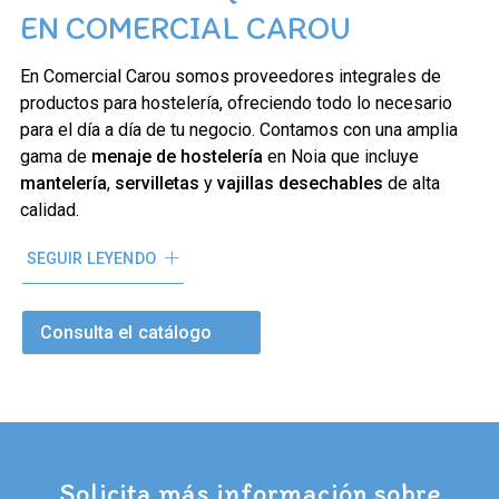
EN COMERCIAL CAROU
En Comercial Carou somos proveedores integrales de
productos para hostelería, ofreciendo todo lo necesario
para el día a día de tu negocio. Contamos con una amplia
gama de
menaje de hostelería
en Noia que incluye
mantelería
,
servilletas
y
vajillas desechables
de alta
calidad.
Especialistas en soluciones de
packaging
, disponemos
SEGUIR LEYENDO
de envases de aluminio y plástico, bolsas de basura
industriales, envases para pizza y hamburguesas, además
Consulta el catálogo
de productos de acogida (amenities). Trabajamos
constantemente para ofrecerte siempre las últimas
novedades en suministros hosteleros en Noia.
Solicita más información sobre